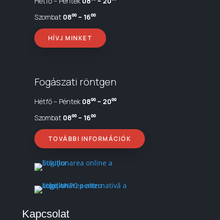
Hétfő – Péntek
08⁰⁰ – 20⁰⁰
Szombat
08⁰⁰ – 16⁰⁰
HÍVJ MINKET
Fogászati röntgen
Hétfő – Péntek
08⁰⁰ – 20⁰⁰
Szombat
08⁰⁰ – 16⁰⁰
TOVÁBBI INFORMÁCIÓK
Kapcsolat