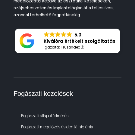
megelőzéstől kezdve az esztétikai kezeléseken,
szájsebészeten és implantológián át a teljes íves,
azonnal terhelhető fogpótlásokig.
5.0
Kiválóra értékelt szolgáltatás
igazolta: Trustindex
Fogászati kezelések
Fogászati állapotfelmérés
Fogászati megelőzés és dentálhigiénia