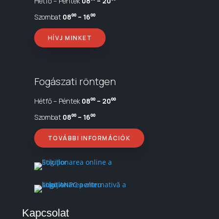
Hétfő – Péntek
08⁰⁰ – 20⁰⁰
Szombat
08⁰⁰ – 16⁰⁰
HÍVJ MINKET
Fogászati röntgen
Hétfő – Péntek
08⁰⁰ – 20⁰⁰
Szombat
08⁰⁰ – 16⁰⁰
TOVÁBBI INFORMÁCIÓK
Kapcsolat