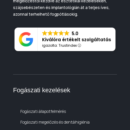
megelőzéstől kezdve az esztétikai kezeléseken,
szájsebészeten és implantológián át a teljes íves,
azonnal terhelhető fogpótlásokig.
5.0
Kiválóra értékelt szolgáltatás
igazolta: Trustindex
Fogászati kezelések
Fogászati állapotfelmérés
Fogászati megelőzés és dentálhigiénia