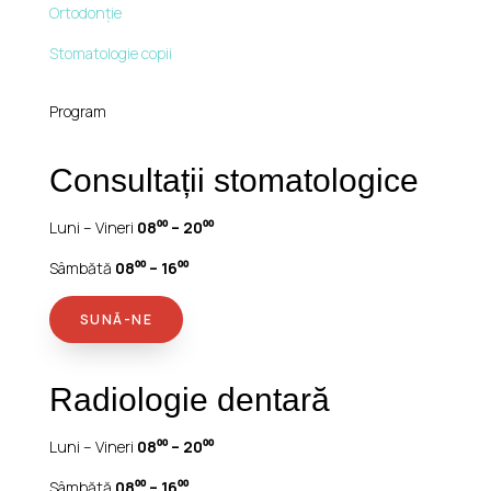
Ortodonție
Stomatologie copii
Program
Consultații stomatologice
Luni – Vineri
08⁰⁰ – 20⁰⁰
Sâmbătă
08⁰⁰ – 16⁰⁰
SUNĂ-NE
Radiologie dentară
Luni – Vineri
08⁰⁰ – 20⁰⁰
Sâmbătă
08⁰⁰ – 16⁰⁰