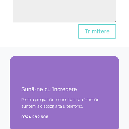
Trimitere
Sună-ne cu încredere
Pentru programări, consultații sau întrebări,
suntem la dispoziția ta și telefonic.
0744 282 606