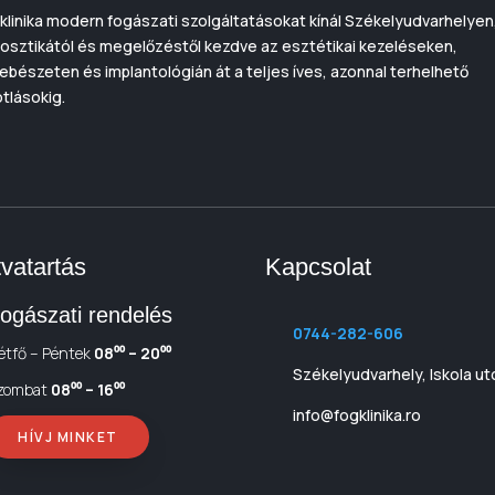
klinika modern fogászati szolgáltatásokat kínál Székelyudvarhelyen
osztikától és megelőzéstől kezdve az esztétikai kezeléseken,
ebészeten és implantológián át a teljes íves, azonnal terhelhető
tlásokig.
tvatartás
Kapcsolat
ogászati rendelés
0744-282-606
étfő – Péntek
08⁰⁰ – 20⁰⁰
Székelyudvarhely, Iskola ut
zombat
08⁰⁰ – 16⁰⁰
info@fogklinika.ro
HÍVJ MINKET