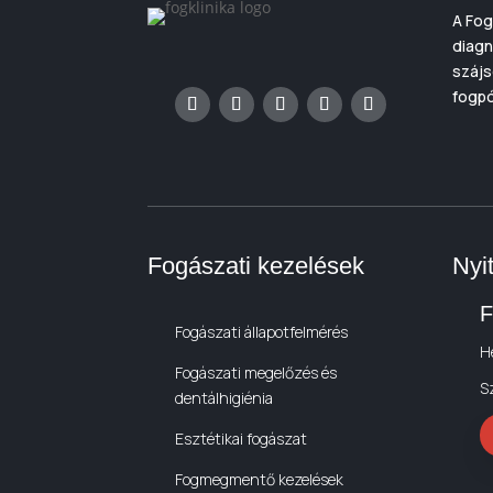
A Fog
diagn
szájs
fogpó
Fogászati kezelések
Nyi
F
Fogászati állapotfelmérés
H
Fogászati megelőzés és
S
dentálhigiénia
Esztétikai fogászat
Fogmegmentő kezelések