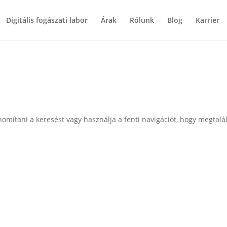
Digitális fogászati labor
Árak
Rólunk
Blog
Karrier
nomítani a keresést vagy használja a fenti navigációt, hogy megtalál