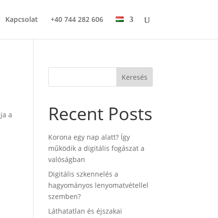
Kapcsolat
+40 744 282 606
Keresés
Recent Posts
ja a
Korona egy nap alatt? Így
működik a digitális fogászat a
valóságban
Digitális szkennelés a
hagyományos lenyomatvétellel
szemben?
Láthatatlan és éjszakai