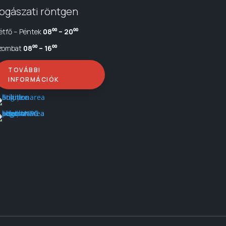
ogászati röntgen
étfő – Péntek
08⁰⁰ – 20⁰⁰
zombat
08⁰⁰ – 16⁰⁰
TOVÁBBI
INFORMÁCIÓK