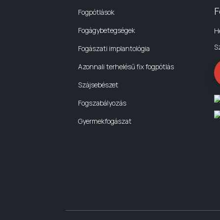
F
Fogpótlások
Fogágybetegségek
H
S
Fogászati implantológia
Azonnali terhelésű fix fogpótlás
Szájsebészet
Fogszabályozás
Gyermekfogászat