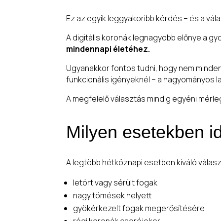
Ez az egyik leggyakoribb kérdés – és a vál
A digitális koronák legnagyobb előnye a g
mindennapi életéhez.
Ugyanakkor fontos tudni, hogy nem minden 
funkcionális igényeknél – a hagyományos la
A megfelelő választás mindig egyéni mérleg
Milyen esetekben id
A legtöbb hétköznapi esetben kiváló válas
letört vagy sérült fogak
nagy tömések helyett
gyökérkezelt fogak megerősítésére