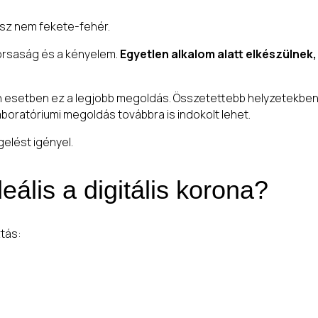
asz nem fekete-fehér.
yorsaság és a kényelem.
Egyetlen alkalom alatt elkészülnek,
esetben ez a legjobb megoldás. Összetettebb helyzetekben – 
boratóriumi megoldás továbbra is indokolt lehet.
elést igényel.
eális a digitális korona?
ztás: