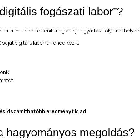
digitális fogászati labor”?
e nem mindenhol történik meg a teljes gyártási folyamat helybe
 saját digitális laborral rendelkezik.
ténik
yamatot
és kiszámíthatóbb eredményt is ad.
t a hagyományos megoldás?