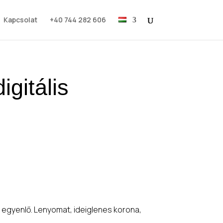
Kapcsolat
+40 744 282 606
gitális
 egyenlő. Lenyomat, ideiglenes korona,