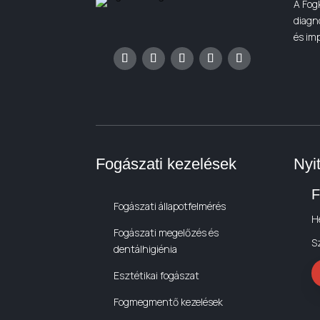
A Fog
diagn
és imp
Fogászati kezelések
Nyi
F
Fogászati állapotfelmérés
H
Fogászati megelőzés és
S
dentálhigiénia
Esztétikai fogászat
Fogmegmentő kezelések