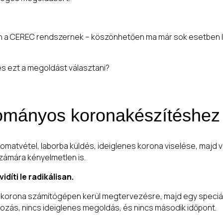
en a CEREC rendszernek – köszönhetően ma már sok esetben 
es ezt a megoldást választani?
yományos koronakészítéshez
nyomatvétel, laborba küldés, ideiglenes korona viselése, majd 
ámára kényelmetlen is.
díti le radikálisan.
n a korona számítógépen kerül megtervezésre, majd egy speciá
ozás, nincs ideiglenes megoldás, és nincs második időpont.