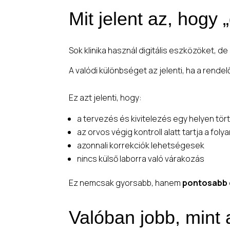
Mit jelent az, hogy „
Sok klinika használ digitális eszközöket, d
A valódi különbséget az jelenti, ha a rendelő
Ez azt jelenti, hogy:
a tervezés és kivitelezés egy helyen tör
az orvos végig kontroll alatt tartja a fol
azonnali korrekciók lehetségesek
nincs külső laborra való várakozás
Ez nemcsak gyorsabb, hanem
pontosabb 
Valóban jobb, min