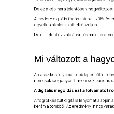
De ez a kép mára jelentősen megváltozott.
A modern digitális fogászatnak – különös
egyetlen alkalom alatt elkészüljön.
De mit jelent ez valójában, és mikor érdem
Mi változott a hag
A klasszikus folyamat több lépésből áll: le
nemcsak időigényes, hanem sok páciens sz
A digitális megoldás ezt a folyamatot rövi
A fogról készült digitális lenyomat alapjá
kerámia tömbből. Az eredmény: nincs várak