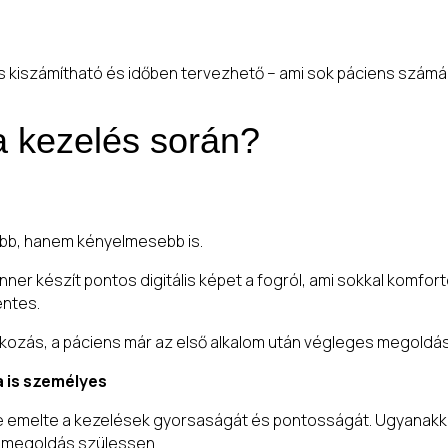
és kiszámítható és időben tervezhető – ami sok páciens szám
a kezelés során?
abb, hanem kényelmesebb is.
er készít pontos digitális képet a fogról, ami sokkal komfor
entes.
akozás, a páciens már az első alkalom után végleges megoldás
a is személyes
tre emelte a kezelések gyorsaságát és pontosságát. Ugyanakk
 megoldás szülessen.