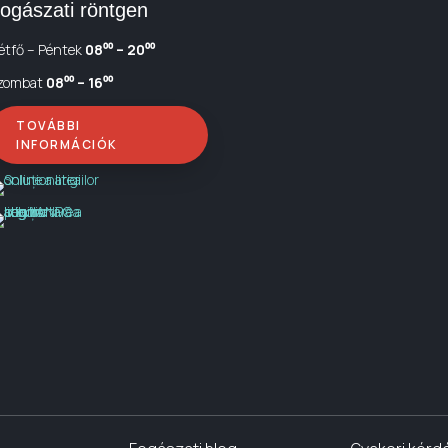
ogászati röntgen
étfő – Péntek
08⁰⁰ – 20⁰⁰
zombat
08⁰⁰ – 16⁰⁰
TOVÁBBI
INFORMÁCIÓK