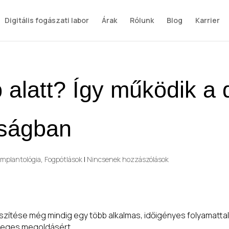
Digitális fogászati labor
Árak
Rólunk
Blog
Karrier
alatt? Így működik a di
óságban
implantológia
,
Fogpótlások
|
Nincsenek hozzászólások
zítése még mindig egy több alkalmas, időigényes folyamattal
gleges megoldásért.