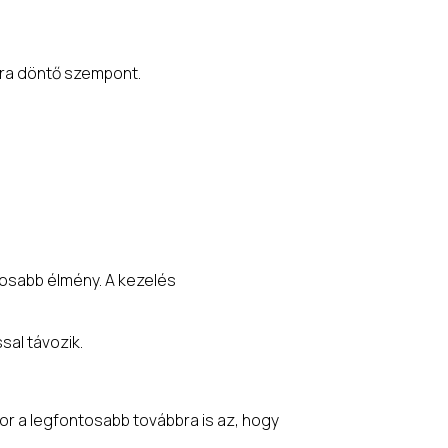
ára döntő szempont.
tosabb élmény. A kezelés
sal távozik.
or a legfontosabb továbbra is az, hogy