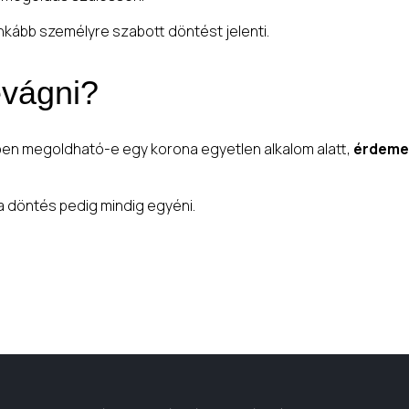
nkább személyre szabott döntést jelenti.
evágni?
en megoldható-e egy korona egyetlen alkalom alatt,
érdemes
 a döntés pedig mindig egyéni.