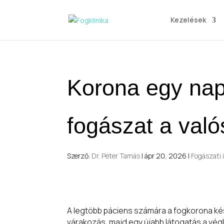
Kezelések
Korona egy nap 
fogászat a val
Szerző:
Dr. Péter Tamás
|
ápr 20, 2026
|
Fogászati 
A legtöbb páciens számára a fogkorona kés
várakozás, majd egy újabb látogatás a vé