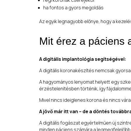
régi koronák cseréjekor
ha fontos a gyors megoldás
Az egyik legnagyobb előnye, hogy a kezel
Mit érez a páciens 
A digitális implantológia segítségével:
A digitális koronakészítés nemcsak gyors
A hagyományos lenyomat helyett egy szkenn
érzéstelenítésben történik, így fájdalomm
Mivel nincs ideiglenes korona és nincs vár
A jövő már itt van – de a döntés továbbr
A digitális fogászat egyértelműen új szin
minden páciens számára a legmegfelelőbb