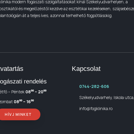
klinika modern fogászati szolgáltatásokat kínál Székelyudvarhelyen, a
osztikától és megelőzéstől kezdve az esztétikai kezeléseken, szájsebész
lantológián át a teljes íves, azonnal terhelhető fogpótlásokig.
tvatartás
Kapcsolat
ogászati rendelés
0744-282-606
étfő – Péntek
08⁰⁰ – 20⁰⁰
Székelyudvarhely, Iskola utca
zombat
08⁰⁰ – 16⁰⁰
info@fogklinika.ro
HÍVJ MINKET