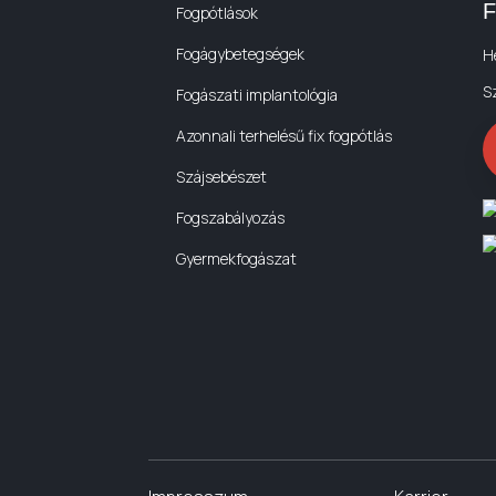
F
Fogpótlások
Fogágybetegségek
H
S
Fogászati implantológia
Azonnali terhelésű fix fogpótlás
Szájsebészet
Fogszabályozás
Gyermekfogászat