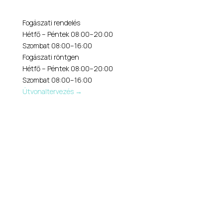
Fogászati rendelés
Hétfő – Péntek 08:00–20:00
Szombat 08:00–16:00
Fogászati röntgen
Hétfő – Péntek 08:00–20:00
Szombat 08:00–16:00
Útvonaltervezés →
Fogklinika
Segítünk, hogy a fogorvosi látogatás
ne
félelemmel, hanem bizalommal
kezdődjön.
Időpontot kérek