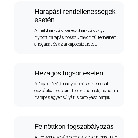
Harapási rendellenességek
esetén
A mélyharapás, keresztharapás vagy
nyitott harapás hosszú távon túlterhelheti
a fogakat és az állkapocsízületet.
Hézagos fogsor esetén
A fogak közötti nagyobb rések nemcsak
esztétikai problémát jelenthetnek, hanem a
harapás egyensúlyát is befolyásolhatják.
Felnőttkori fogszabályozás
A fogszabályozás nem csak gyermekkorban