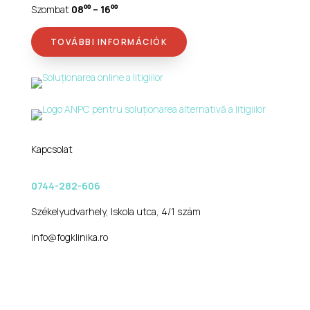
Szombat
08⁰⁰ – 16⁰⁰
TOVÁBBI INFORMÁCIÓK
Kapcsolat
0744-282-606
Székelyudvarhely, Iskola utca, 4/1 szám
info@fogklinika.ro