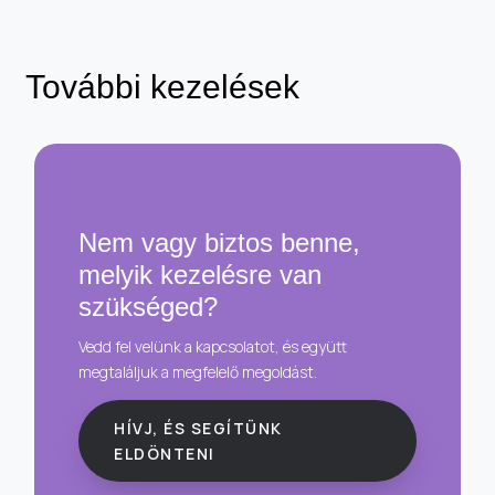
További kezelések
Nem vagy biztos benne,
melyik kezelésre van
szükséged?
Vedd fel velünk a kapcsolatot, és együtt
megtaláljuk a megfelelő megoldást.
HÍVJ, ÉS SEGÍTÜNK
ELDÖNTENI