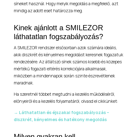
síneket használ. Hogy melyik megoldás a megfelelő, azt
mindig az adott eset határozza meg.
Kinek ajánlott a SMILEZOR
láthatatlan fogszabályozás?
A SMILEZOR rendszer elsősorban azok számára ideális,
akik diszkrét és kényelmes megoldást keresnek fogazatuk
rendezésére. Az átlátszó sínek számos kisebb és közepes
mértékű fogazati eltérés korrekciójára alkalmasak,
miközben a mindennapok során szinte észrevétlenek
maradnak.
Ha szeretnél többet megtudni a kezelés működéséről,
előnyeiről és a kezelés folyamatáról, olvasd el cikkünket:
→ Láthatatlan és éjszakai fogszabályozás –
diszkrét, kényelmes és hatékony megoldás
Milyen gyakran kell