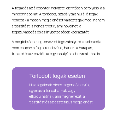
A fogak és az állcsontok helyzete jelentősen befolyásolja a
mindennapokat. A torlódott, szabálytalanul álló fogak
nemcsak a mosoly megjelenését változtatják meg, hanem
a tisztítást is nehezíthetik, ami növelheti a
fogszuvasodás és az ínybetegségek kockázatát.
A megfelelően megtervezett fogszabályozó kezelés célja
nem csupán a fogak rendezése, hanem a harapás, a
funkció és az esztétika egyensúlyának helyreállítása is.
Torlódott fogak esetén
Ha a fogaknak nincs elegendő helyük,
egymásra torlódhatnak vagy
elfordulhatnak, ami megnehezíti a
tisztítást és az esztétikus megjelenést.