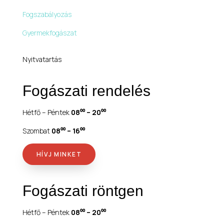
Fogszabályozás
Gyermekfogászat
Nyitvatartás
Fogászati rendelés
Hétfő – Péntek
08⁰⁰ – 20⁰⁰
Szombat
08⁰⁰ – 16⁰⁰
HÍVJ MINKET
Fogászati röntgen
Hétfő – Péntek
08⁰⁰ – 20⁰⁰