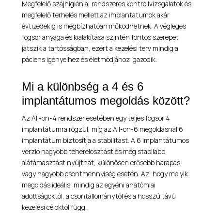
Megfelelő szájhigiénia, rendszeres kontrollvizsgálatok és
megfelelő terhelés mellett az implantátumok akár
évtizedekig is megbízhatóan működhetnek. A végleges
fogsor anyaga és kialakítása szintén fontos szerepet
játszik a tartósságban, ezért a kezelési terv mindig a
páciens igényeihez és életmódjához igazodik.
Mi a különbség a 4 és 6
implantátumos megoldás között?
Az All-on-4 rendszer esetében egy teljes fogsor 4
implantátumra rögzül, míg az All-on-6 megoldásnál 6
implantátum biztosítja a stabilitást. A 6 implantátumos
verzió nagyobb teherelosztást és még stabilabb
alátámasztást nyújthat, különösen erősebb harapás
vagy nagyobb csontmennyiség esetén. Az, hogy melyik
megoldás ideális, mindig az egyéni anatómiai
adottságoktól, a csontállománytól és a hosszú távú
kezelési céloktól függ.