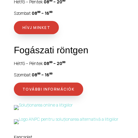
Hétfő – Péntek
08⁰⁰ – 20⁰⁰
Szombat
08⁰⁰ – 16⁰⁰
HÍVJ MINKET
Fogászati röntgen
Hétfő – Péntek
08⁰⁰ – 20⁰⁰
Szombat
08⁰⁰ – 16⁰⁰
TOVÁBBI INFORMÁCIÓK
Kapcsolat