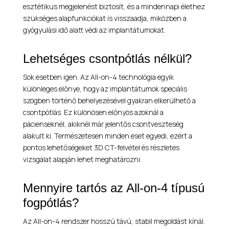
esztétikus megjelenést biztosít, és a mindennapi élethez
szükséges alapfunkciókat is visszaadja, miközben a
gyógyulási idő alatt védi az implantátumokat.
Lehetséges csontpótlás nélkül?
Sok esetben igen. Az All-on-4 technológia egyik
különleges előnye, hogy az implantátumok speciális
szögben történő behelyezésével gyakran elkerülhető a
csontpótlás. Ez különösen előnyös azoknál a
pácienseknél, akiknél már jelentős csontveszteség
alakult ki. Természetesen minden eset egyedi, ezért a
pontos lehetőségeket 3D CT-felvétel és részletes
vizsgálat alapján lehet meghatározni.
Mennyire tartós az All-on-4 típusú
fogpótlás?
Az All-on-4 rendszer hosszú távú, stabil megoldást kínál.