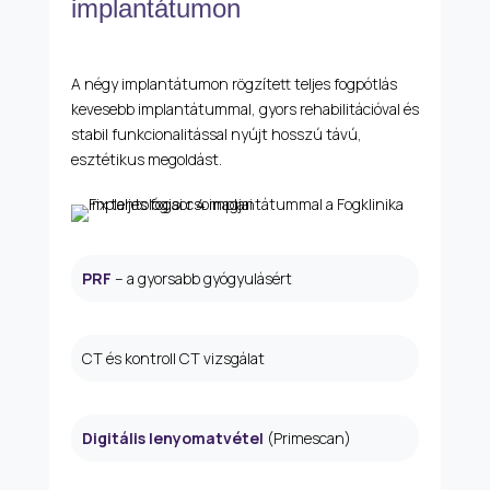
implantátumon
A négy implantátumon rögzített teljes fogpótlás
kevesebb implantátummal, gyors rehabilitációval és
stabil funkcionalitással nyújt hosszú távú,
esztétikus megoldást.
PRF
– a gyorsabb gyógyulásért
CT és kontroll CT vizsgálat
Digitális lenyomatvétel
(Primescan)