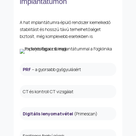
implantátumon
A hat implantátumra épülő rendszer kiemelkedő
stabilitást és hosszú távú terhelhetőséget
biztosít, még komplexebb esetekben is.
PRF
– a gyorsabb gyógyulásért
CT és kontroll CT vizsgálat
Digitális lenyomatvétel
(Primescan)
Esetleges foghúzások