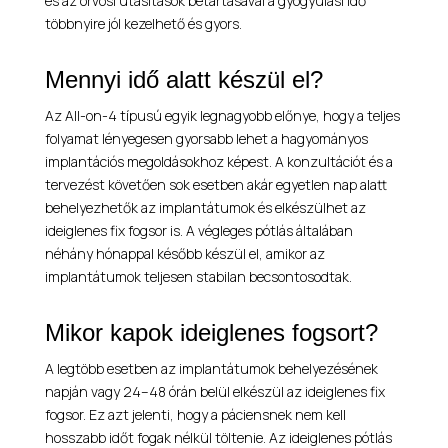
és az orvosi utasítások betartásával a gyógyulási idő
többnyire jól kezelhető és gyors.
Mennyi idő alatt készül el?
Az All-on-4 típusú egyik legnagyobb előnye, hogy a teljes
folyamat lényegesen gyorsabb lehet a hagyományos
implantációs megoldásokhoz képest. A konzultációt és a
tervezést követően sok esetben akár egyetlen nap alatt
behelyezhetők az implantátumok és elkészülhet az
ideiglenes fix fogsor is. A végleges pótlás általában
néhány hónappal később készül el, amikor az
implantátumok teljesen stabilan becsontosodtak.
Mikor kapok ideiglenes fogsort?
A legtöbb esetben az implantátumok behelyezésének
napján vagy 24–48 órán belül elkészül az ideiglenes fix
fogsor. Ez azt jelenti, hogy a páciensnek nem kell
hosszabb időt fogak nélkül töltenie. Az ideiglenes pótlás