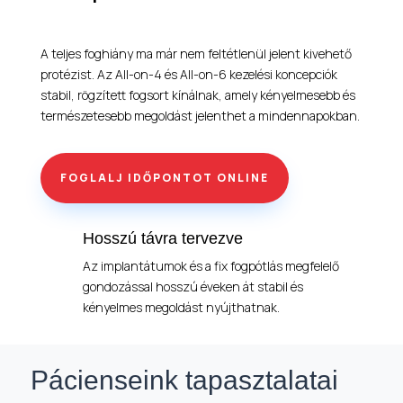
A teljes foghiány ma már nem feltétlenül jelent kivehető
protézist. Az All-on-4 és All-on-6 kezelési koncepciók
stabil, rögzített fogsort kínálnak, amely kényelmesebb és
természetesebb megoldást jelenthet a mindennapokban.
FOGLALJ IDŐPONTOT ONLINE
Hosszú távra tervezve
Az implantátumok és a fix fogpótlás megfelelő
gondozással hosszú éveken át stabil és
kényelmes megoldást nyújthatnak.
Pácienseink tapasztalatai