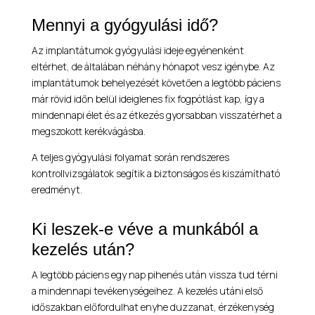
Mennyi a gyógyulási idő?
Az implantátumok gyógyulási ideje egyénenként
eltérhet, de általában néhány hónapot vesz igénybe. Az
implantátumok behelyezését követően a legtöbb páciens
már rövid időn belül ideiglenes fix fogpótlást kap, így a
mindennapi élet és az étkezés gyorsabban visszatérhet a
megszokott kerékvágásba.
A teljes gyógyulási folyamat során rendszeres
kontrollvizsgálatok segítik a biztonságos és kiszámítható
eredményt.
Ki leszek-e véve a munkából a
kezelés után?
A legtöbb páciens egy nap pihenés után vissza tud térni
a mindennapi tevékenységeihez. A kezelés utáni első
időszakban előfordulhat enyhe duzzanat, érzékenység