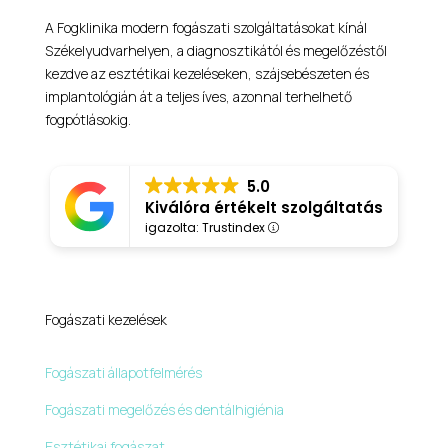
A Fogklinika modern fogászati szolgáltatásokat kínál
Székelyudvarhelyen, a diagnosztikától és megelőzéstől
kezdve az esztétikai kezeléseken, szájsebészeten és
implantológián át a teljes íves, azonnal terhelhető
fogpótlásokig.
5.0
Kiválóra értékelt szolgáltatás
igazolta: Trustindex
Fogászati kezelések
Fogászati állapotfelmérés
Fogászati megelőzés és dentálhigiénia
Esztétikai fogászat