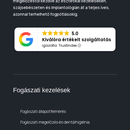
megelőzéstől kezdve az esztétikai kezeléseken,
szájsebészeten és implantológián át a teljes íves,
azonnal terhelhető fogpótlásokig.
5.0
Kiválóra értékelt szolgáltatás
igazolta: Trustindex
Fogászati kezelések
Fogászati állapotfelmérés
Fogászati megelőzés és dentálhigiénia