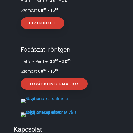
Hétfő – Péntek
08⁰⁰ – 20⁰⁰
Szombat
08⁰⁰ – 16⁰⁰
HÍVJ MINKET
Fogászati röntgen
Hétfő – Péntek
08⁰⁰ – 20⁰⁰
Szombat
08⁰⁰ – 16⁰⁰
TOVÁBBI INFORMÁCIÓK
Kapcsolat