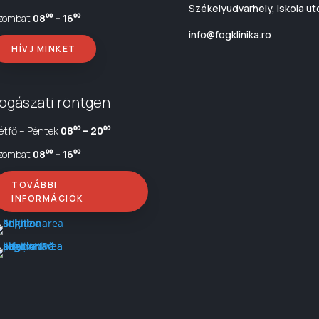
Székelyudvarhely, Iskola ut
zombat
08⁰⁰ – 16⁰⁰
info@fogklinika.ro
HÍVJ MINKET
ogászati röntgen
étfő – Péntek
08⁰⁰ – 20⁰⁰
zombat
08⁰⁰ – 16⁰⁰
TOVÁBBI
INFORMÁCIÓK