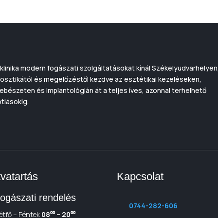
klinika modern fogászati szolgáltatásokat kínál Székelyudvarhelyen
osztikától és megelőzéstől kezdve az esztétikai kezeléseken,
ebészeten és implantológián át a teljes íves, azonnal terhelhető
tlásokig.
tvatartás
Kapcsolat
ogászati rendelés
0744-282-606
étfő – Péntek
08⁰⁰ – 20⁰⁰