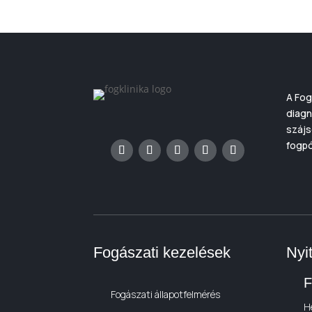
A Fog
diagn
szájs
fogpó
Fogászati kezelések
Nyi
F
Fogászati állapotfelmérés
H