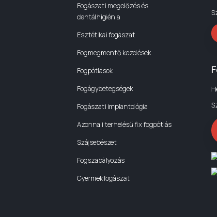
Fogászati megelőzés és
S
dentálhigiénia
Esztétikai fogászat
Fogmegmentő kezelések
F
Fogpótlások
Fogágybetegségek
H
S
Fogászati implantológia
Azonnali terhelésű fix fogpótlás
Szájsebészet
Fogszabályozás
Gyermekfogászat