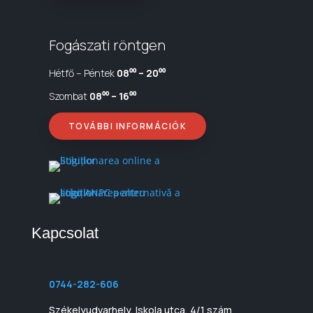
Fogászati röntgen
Hétfő – Péntek
08⁰⁰ – 20⁰⁰
Szombat
08⁰⁰ – 16⁰⁰
TOVÁBBI INFORMÁCIÓK
Kapcsolat
0744-282-606
Székelyudvarhely, Iskola utca, 4/1 szám