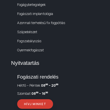
Fogágybetegségek
Fogászati implantológia
Azonnali terhelésű fix fogpótlás
Szájsebészet
Fogszabályozás
Gyermekfogászat
Nyitvatartás
Fogászati rendelés
Hétfő – Péntek
08⁰⁰ – 20⁰⁰
Szombat
08⁰⁰ – 16⁰⁰
HÍVJ MINKET