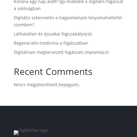
Korona egy nap alatt? Így működik a digitális fogászat
a valóságban
Digitális szkennelés a hagyományos lenyomatvétellel
szemben?
Láthatatlan és éjszakai fogszabályozás
Regeneratív medicina a fogászatban
Digitálisan megtervezett fogászati implantáció
Recent Comments
Nincs megjeleníthető bejegyzés.