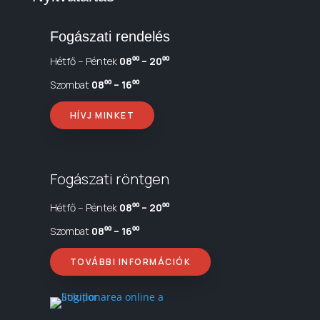
Fogászati rendelés
Hétfő – Péntek
08⁰⁰ – 20⁰⁰
Szombat
08⁰⁰ – 16⁰⁰
HÍVJ MINKET
Fogászati röntgen
Hétfő – Péntek
08⁰⁰ – 20⁰⁰
Szombat
08⁰⁰ – 16⁰⁰
TOVÁBBI INFORMÁCIÓK